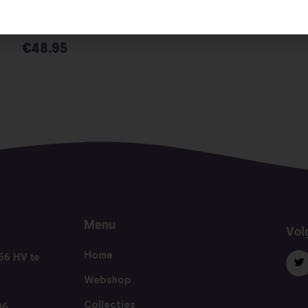
tales golden edition
diorama
€
48.95
Menu
Volg
56 HV te
Home
Webshop
06
Collecties