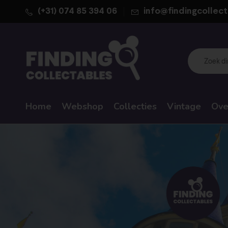
(+31) 074 85 394 06
info@findingcollect
Home
Webshop
Collecties
Vintage
Ove
WALT DISNEY