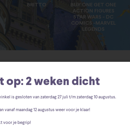
BRITTO
BUY ONE GET ONE
ACTION FIGURES
STAR WARS - DC
COMICS -MARVEL
LEGENDS
ingle result
t op: 2 weken dicht
inkel is gesloten van zaterdag
27 juli t/m zaterdag 10 augustus
.
an vanaf
maandag 12 augustus
weer voor je klaar!
t voor je begrip!