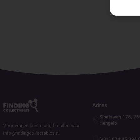
Duck
Adres
Sloetsweg 178, 75
Hengelo
Voor vragen kunt u altijd mailen naar
info@findingcollectables.nl
(+31) 074 85 394 