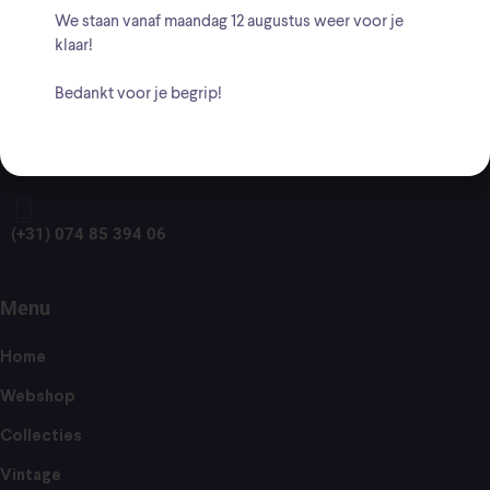
BTW: NL001661756B20
We staan vanaf
maandag 12 augustus
weer voor je
klaar!
Adres
Bedankt voor je begrip!
Sloetsweg 178, 7556 HV te Hengelo
(+31) 074 85 394 06
Menu
Home
Webshop
Collecties
Vintage