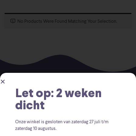
No Products Were Found Matching Your Selection.
Let op: 2 weken
dicht
Voor vragen kunt u altijd mailen naar
Onze winkel is gesloten van zaterdag
27 juli t/m
info@findingcollectables.nl
zaterdag 10 augustus
.
KVK: 67164218