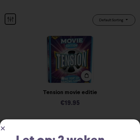
Default Sorting
Tension movie editie
€
19.95