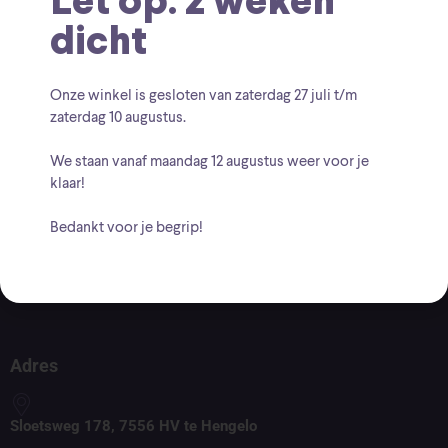
Let op: 2 weken
dicht
Onze winkel is gesloten van zaterdag
27 juli t/m
zaterdag 10 augustus
.
We staan vanaf
maandag 12 augustus
weer voor je
klaar!
Voor vragen kunt u altijd mailen naar
Bedankt voor je begrip!
info@findingcollectables.nl
KVK: 67164218
BTW: NL001661756B20
Adres
Sloetsweg 178, 7556 HV te Hengelo