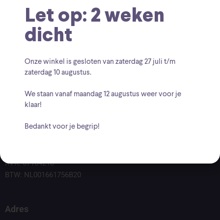
Let op: 2 weken
dicht
Onze winkel is gesloten van zaterdag
27 juli t/m
zaterdag 10 augustus
.
We staan vanaf
maandag 12 augustus
weer voor je
klaar!
Bedankt voor je begrip!
Voor vragen kunt u altijd mailen naar
info@findingcollectables.nl
KVK: 67164218
BTW: NL001661756B20
Adres