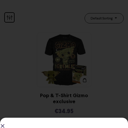
Default Sorting
Pop & T-Shirt Gizmo
exclusive
€
34.95