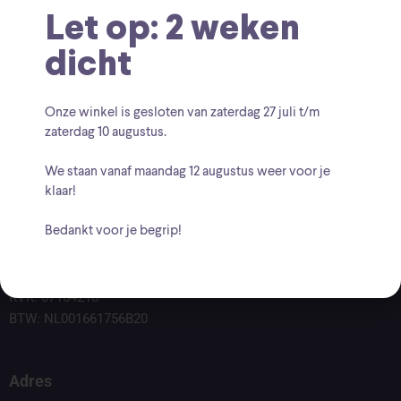
Let op: 2 weken
dicht
Onze winkel is gesloten van zaterdag
27 juli t/m
zaterdag 10 augustus
.
We staan vanaf
maandag 12 augustus
weer voor je
klaar!
Bedankt voor je begrip!
Voor vragen kunt u altijd mailen naar
info@findingcollectables.nl
KVK: 67164218
BTW: NL001661756B20
Adres