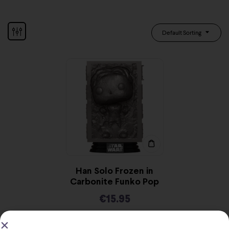
Default Sorting
Han Solo Frozen in
Carbonite Funko Pop
€
15.95