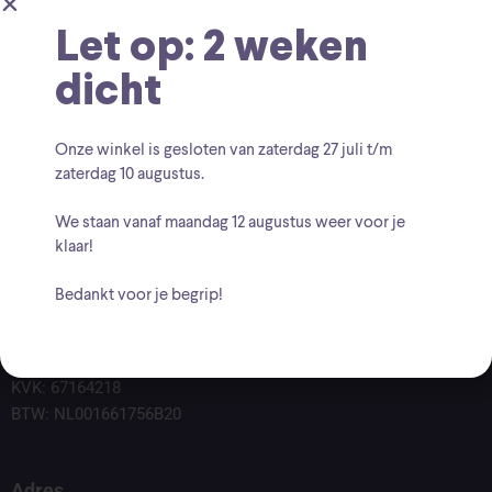
Let op: 2 weken
dicht
Onze winkel is gesloten van zaterdag
27 juli t/m
zaterdag 10 augustus
.
We staan vanaf
maandag 12 augustus
weer voor je
klaar!
Bedankt voor je begrip!
Voor vragen kunt u altijd mailen naar
info@findingcollectables.nl
KVK: 67164218
BTW: NL001661756B20
Adres