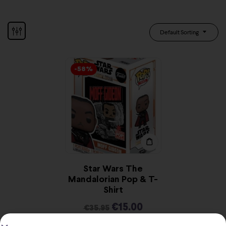
Default Sorting
-58%
Star Wars The
Mandalorian Pop & T-
Shirt
€
15.00
€
35.95