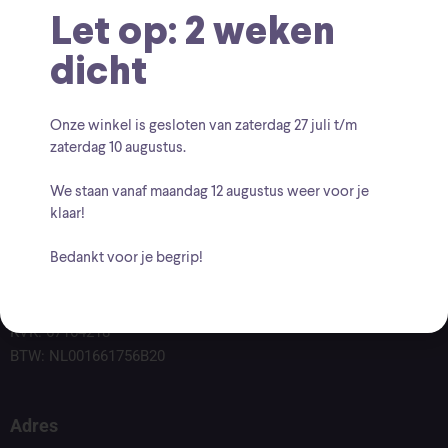
Let op: 2 weken
dicht
Onze winkel is gesloten van zaterdag
27 juli t/m
zaterdag 10 augustus
.
We staan vanaf
maandag 12 augustus
weer voor je
klaar!
Bedankt voor je begrip!
Voor vragen kunt u altijd mailen naar
info@findingcollectables.nl
KVK: 67164218
BTW: NL001661756B20
Adres