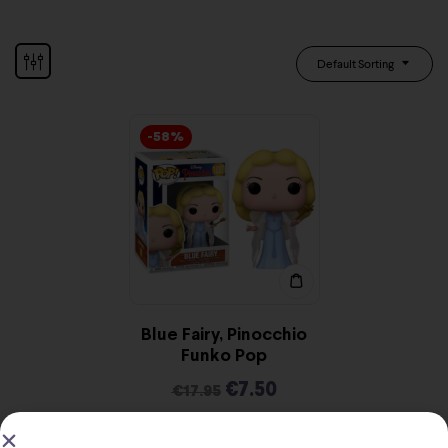
Default Sorting
-58%
Blue Fairy, Pinocchio
Funko Pop
€
7.50
€
17.95