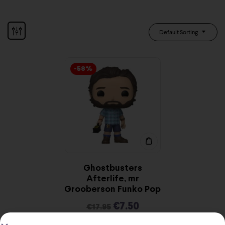
Default Sorting
-58%
Ghostbusters
Afterlife, mr
Grooberson Funko Pop
€
7.50
€
17.95