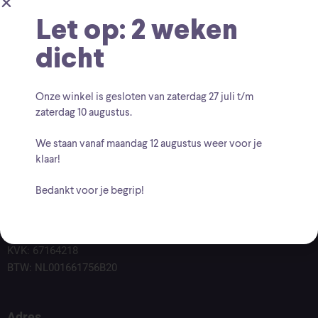
Let op: 2 weken
dicht
Onze winkel is gesloten van zaterdag
27 juli t/m
zaterdag 10 augustus
.
We staan vanaf
maandag 12 augustus
weer voor je
klaar!
Bedankt voor je begrip!
Voor vragen kunt u altijd mailen naar
info@findingcollectables.nl
KVK: 67164218
BTW: NL001661756B20
Adres