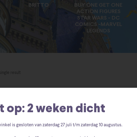
BRITTO
BUY ONE GET ONE
ACTION FIGURES
STAR WARS - DC
COMICS -MARVEL
LEGENDS
ingle result
t op: 2 weken dicht
inkel is gesloten van zaterdag
27 juli t/m zaterdag 10 augustus
.