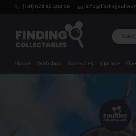
(+31) 074 85 394 06
info@findingcollect
Home
Webshop
Collecties
Vintage
Ove
WALT DISNEY