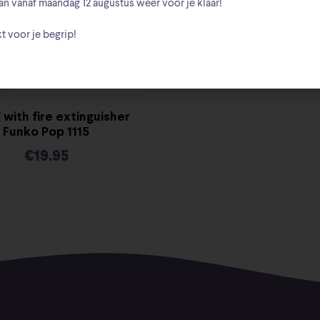
an vanaf
maandag 12 augustus
weer voor je klaar!
t voor je begrip!
 with fire extinguisher
Funko Pop 1115
€
19.95