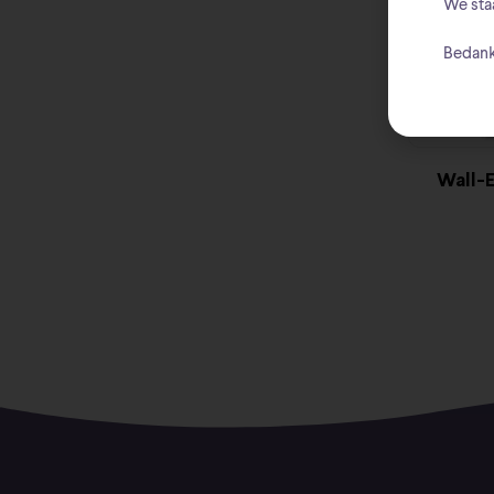
We sta
Bedank
Wall-E