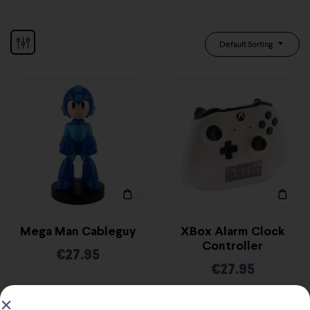
Default Sorting
Mega Man Cableguy
XBox Alarm Clock
Controller
€
27.95
€
27.95