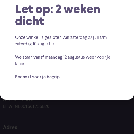
Let op: 2 weken
dicht
Onze winkel is gesloten van zaterdag
27 juli t/m
zaterdag 10 augustus
.
We staan vanaf
maandag 12 augustus
weer voor je
klaar!
Bedankt voor je begrip!
Voor vragen kunt u altijd mailen naar
info@findingcollectables.nl
KVK: 67164218
BTW: NL001661756B20
Adres