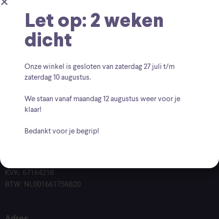
Let op: 2 weken
dicht
Onze winkel is gesloten van zaterdag
27 juli t/m
zaterdag 10 augustus
.
We staan vanaf
maandag 12 augustus
weer voor je
klaar!
Bedankt voor je begrip!
Voor vragen kunt u altijd mailen naar
info@findingcollectables.nl
KVK: 67164218
BTW: NL001661756B20
Adres