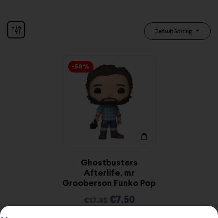
Default Sorting
-58%
Ghostbusters
Afterlife, mr
Grooberson Funko Pop
€
7.50
€
17.95