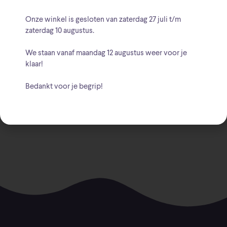
Onze winkel is gesloten van zaterdag
27 juli t/m
zaterdag 10 augustus
.
We staan vanaf
maandag 12 augustus
weer voor je
klaar!
Gremlins mok – Don’t
Pop & T-Shirt Gizmo
feed me after
exclusive
Bedankt voor je begrip!
midnight!
€
34.95
€
5.00
€
12.90