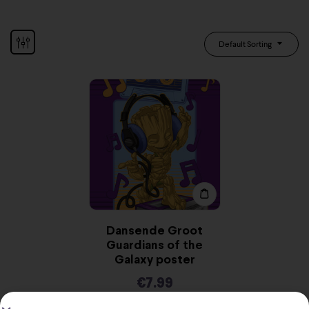
Default Sorting
Dansende Groot
Guardians of the
Galaxy poster
€
7.99