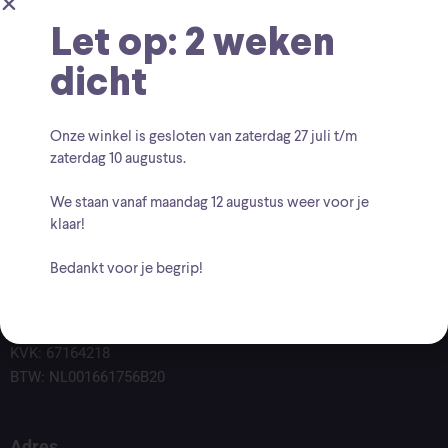
Let op: 2 weken
dicht
Onze winkel is gesloten van zaterdag
27 juli t/m
zaterdag 10 augustus
.
We staan vanaf
maandag 12 augustus
weer voor je
klaar!
Bedankt voor je begrip!
Voor vragen kunt u altijd mailen naar
info@findingcollectables.nl
KVK: 67164218
BTW: NL001661756B20
Adres