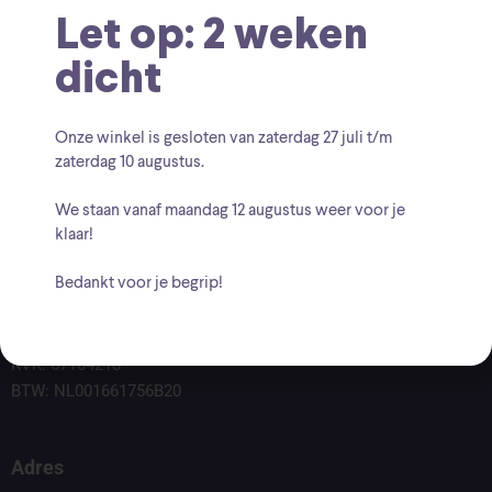
Let op: 2 weken
dicht
Onze winkel is gesloten van zaterdag
27 juli t/m
zaterdag 10 augustus
.
We staan vanaf
maandag 12 augustus
weer voor je
klaar!
Bedankt voor je begrip!
Voor vragen kunt u altijd mailen naar
info@findingcollectables.nl
KVK: 67164218
BTW: NL001661756B20
Adres