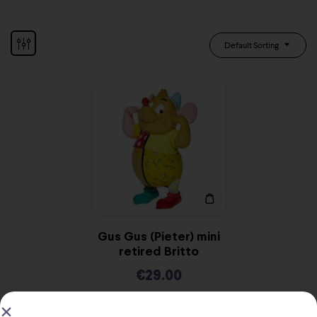
Default Sorting
Gus Gus (Pieter) mini
retired Britto
€
29.00