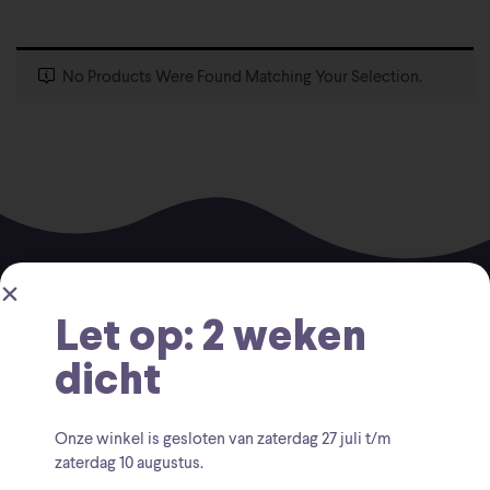
No Products Were Found Matching Your Selection.
Let op: 2 weken
dicht
Voor vragen kunt u altijd mailen naar
Onze winkel is gesloten van zaterdag
27 juli t/m
info@findingcollectables.nl
zaterdag 10 augustus
.
KVK: 67164218