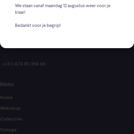
BTW: NL001661756B20
We staan vanaf
maandag 12 augustus
weer voor je
klaar!
Adres
Bedankt voor je begrip!
Sloetsweg 178, 7556 HV te Hengelo
(+31) 074 85 394 06
Menu
Home
Webshop
Collecties
Vintage