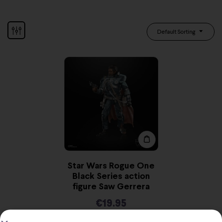
Default Sorting
Star Wars Rogue One
Black Series action
figure Saw Gerrera
€
19.95