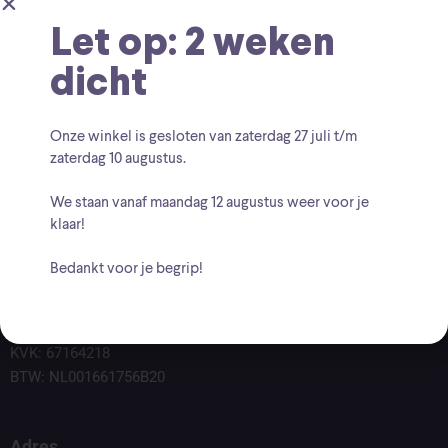
Let op: 2 weken
dicht
Onze winkel is gesloten van zaterdag
27 juli t/m
zaterdag 10 augustus
.
We staan vanaf
maandag 12 augustus
weer voor je
klaar!
Bedankt voor je begrip!
Voor vragen kunt u altijd mailen naar
info@findingcollectables.nl
KVK: 67164218
BTW: NL001661756B20
Adres