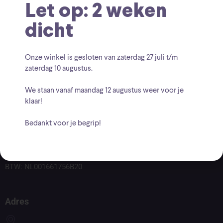
Let op: 2 weken
dicht
Onze winkel is gesloten van zaterdag
27 juli t/m
zaterdag 10 augustus
.
We staan vanaf
maandag 12 augustus
weer voor je
klaar!
Bedankt voor je begrip!
Voor vragen kunt u altijd mailen naar
info@findingcollectables.nl
KVK: 67164218
BTW: NL001661756B20
Adres