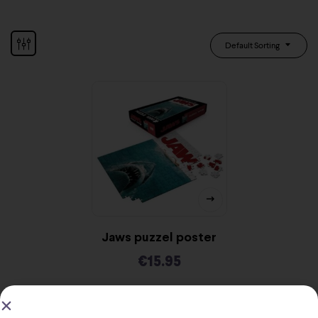
Default Sorting
Jaws puzzel poster
€
15.95