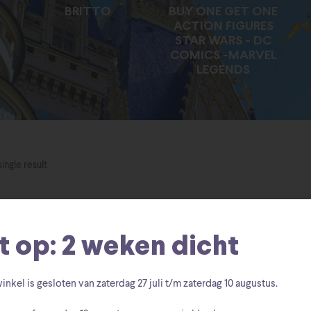
BRITTO
BUY ONE GET ONE
ACTION FIGURES
STAR WARS - DC
COMICS -MARVEL
LEGENDS
ingle result
t op: 2 weken dicht
inkel is gesloten van zaterdag
27 juli t/m zaterdag 10 augustus
.