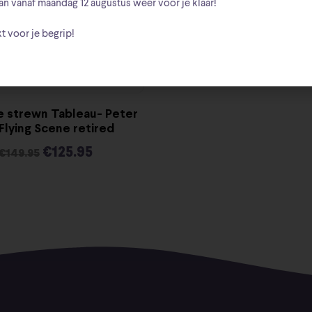
an vanaf
maandag 12 augustus
weer voor je klaar!
t voor je begrip!
e strewn Tableau- Peter
Flying Scene retired
€
125.95
€
149.95