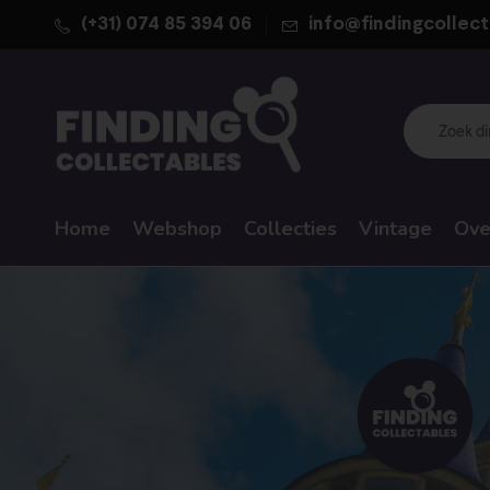
(+31) 074 85 394 06
info@findingcollect
Home
Webshop
Collecties
Vintage
Ove
WALT DISNEY