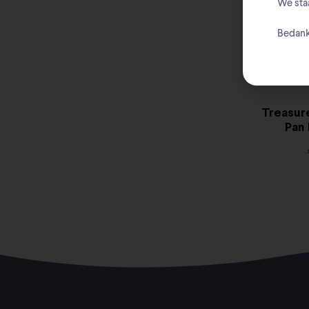
We sta
Bedank
Treasur
Pan 