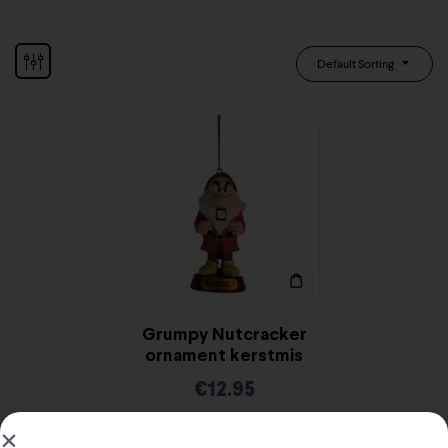
Default Sorting
Grumpy Nutcracker
ornament kerstmis
€
12.95