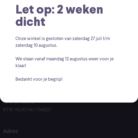
Let op: 2 weken
dicht
Onze winkel is gesloten van zaterdag
27 juli t/m
zaterdag 10 augustus
.
We staan vanaf
maandag 12 augustus
weer voor je
klaar!
Bedankt voor je begrip!
Voor vragen kunt u altijd mailen naar
info@findingcollectables.nl
KVK: 67164218
BTW: NL001661756B20
Adres