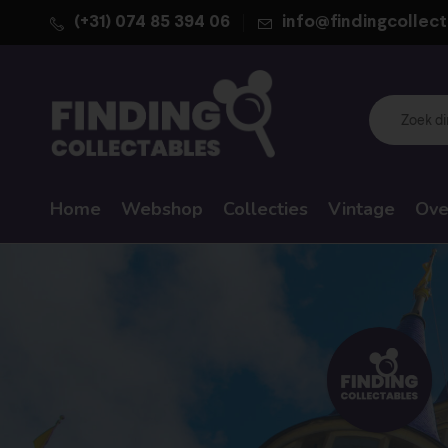
(+31) 074 85 394 06
info@findingcollect
Home
Webshop
Collecties
Vintage
Ove
WALT DISNEY