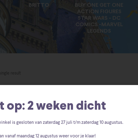
BRITTO
BUY ONE GET ONE
ACTION FIGURES
STAR WARS - DC
COMICS -MARVEL
LEGENDS
ingle result
t op: 2 weken dicht
inkel is gesloten van zaterdag
27 juli t/m zaterdag 10 augustus
.
an vanaf
maandag 12 augustus
weer voor je klaar!