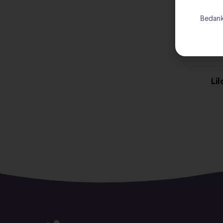
Bedank
Li