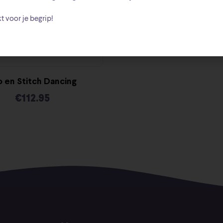
t voor je begrip!
lo en Stitch Dancing
€
112.95