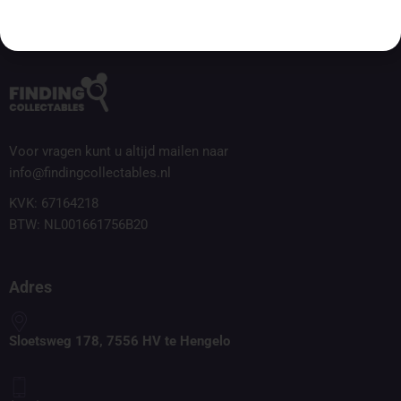
Voor vragen kunt u altijd mailen naar
info@findingcollectables.nl
KVK: 67164218
BTW: NL001661756B20
Adres
Sloetsweg 178, 7556 HV te Hengelo