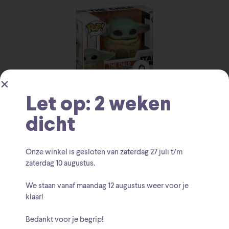
The Mandalorian
Let op: 2 weken
giftset incl. mok, t-
shirt maat L, Funko
dicht
Grogu
€
32.95
Onze winkel is gesloten van zaterdag
27 juli t/m
zaterdag 10 augustus
.
We staan vanaf
maandag 12 augustus
weer voor je
klaar!
Bedankt voor je begrip!