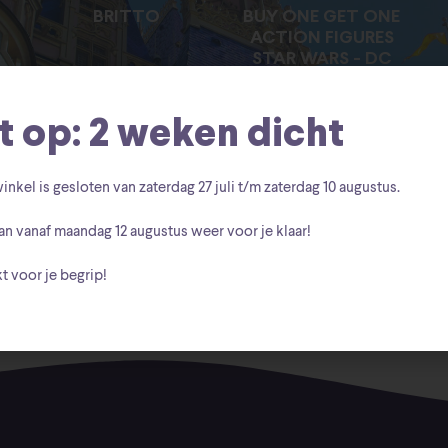
BRITTO
BUY ONE GET ONE
ACTION FIGURES
STAR WARS - DC
COMICS -MARVEL
LEGENDS
t op: 2 weken dicht
inkel is gesloten van zaterdag
27 juli t/m zaterdag 10 augustus
.
an vanaf
maandag 12 augustus
weer voor je klaar!
oducts Were Found Matching Your Selection.
t voor je begrip!