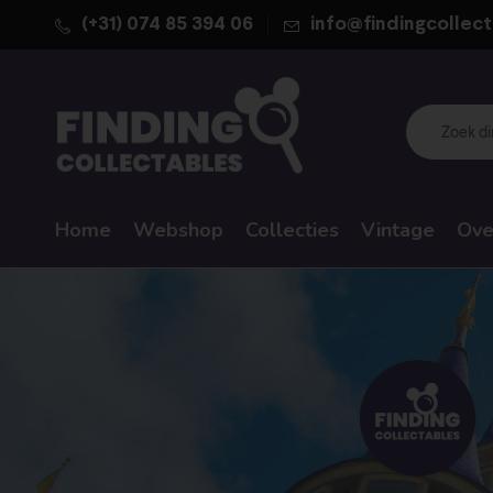
(+31) 074 85 394 06
info@findingcollect
Home
Webshop
Collecties
Vintage
Ove
WALT DISNEY