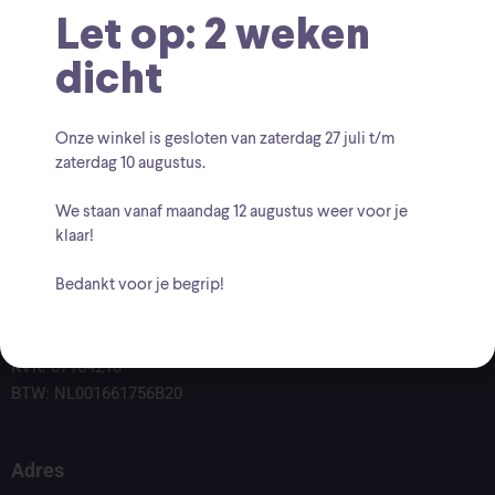
Let op: 2 weken
dicht
Onze winkel is gesloten van zaterdag
27 juli t/m
zaterdag 10 augustus
.
We staan vanaf
maandag 12 augustus
weer voor je
klaar!
Bedankt voor je begrip!
Voor vragen kunt u altijd mailen naar
info@findingcollectables.nl
KVK: 67164218
BTW: NL001661756B20
Adres