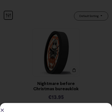
Default Sorting
Nightmare before
Christmas bureauklok
€
13.95