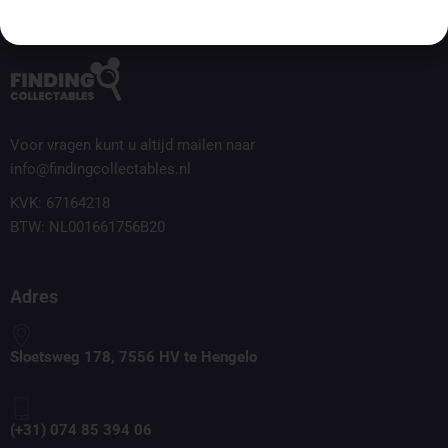
Voor vragen kunt u altijd mailen naar
info@findingcollectables.nl
KVK: 67164218
BTW: NL001661756B20
Adres
Sloetsweg 178, 7556 HV te Hengelo
(+31) 074 85 394 06