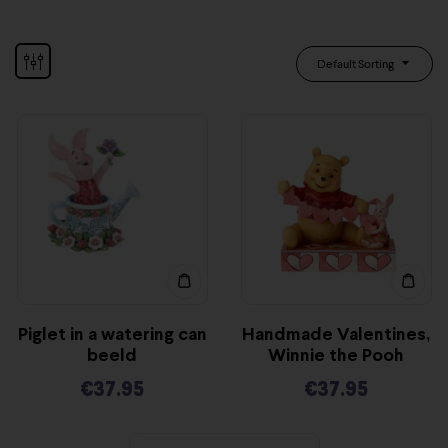
Default Sorting
Piglet in a watering can
Handmade Valentines,
beeld
Winnie the Pooh
€
37.95
€
37.95