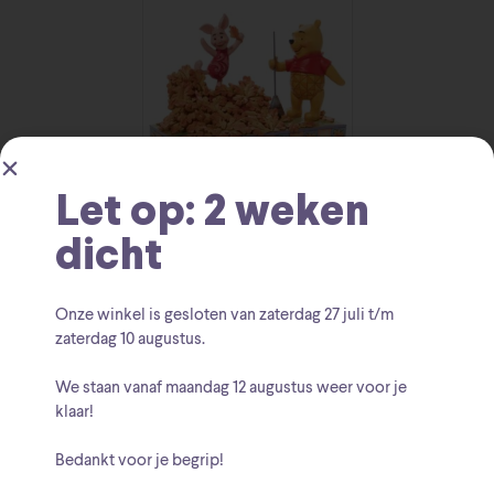
Let op: 2 weken
Jumping into Fall
dicht
retired
€
61.95
Onze winkel is gesloten van zaterdag
27 juli t/m
zaterdag 10 augustus
.
We staan vanaf
maandag 12 augustus
weer voor je
klaar!
Bedankt voor je begrip!