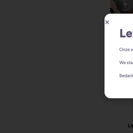
Le
Incredib
Onze w
We sta
Bedank
L