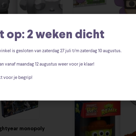
t op: 2 weken dicht
les 2 JackJack Funko Pop
Disney Pixar UP – Dug d
inkel is gesloten van zaterdag
27 juli t/m zaterdag 10 augustus
.
Funko POP
€
7.50
€
17.95
an vanaf
maandag 12 augustus
weer voor je klaar!
€
7.50
€
14.95
t voor je begrip!
ightyear monopoly