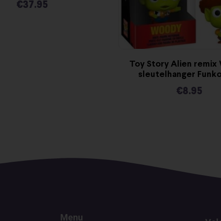
€
37.95
Toy Story Alien remi
sleutelhanger Funk
€
8.95
Menu