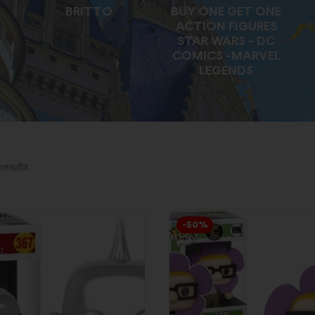
BRITTO
BUY ONE GET ONE
ACTION FIGURES
STAR WARS - DC
COMICS -MARVEL
LEGENDS
results
-50%