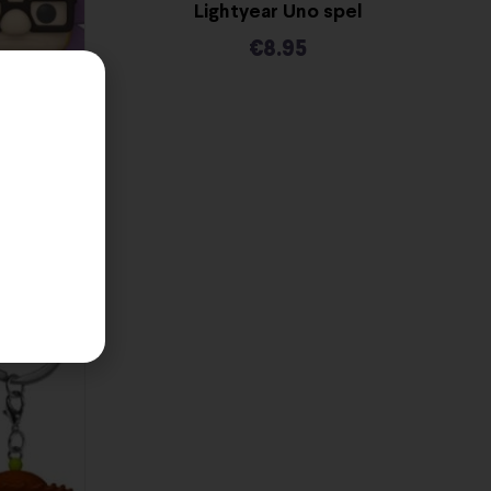
Lightyear Uno spel
€
8.95
ays Carl