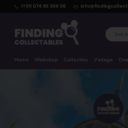
(+31) 074 85 394 06
info@findingcollect
Home
Webshop
Collecties
Vintage
Ove
WALT DISNEY