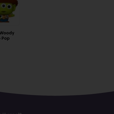
x Woody
o Pop