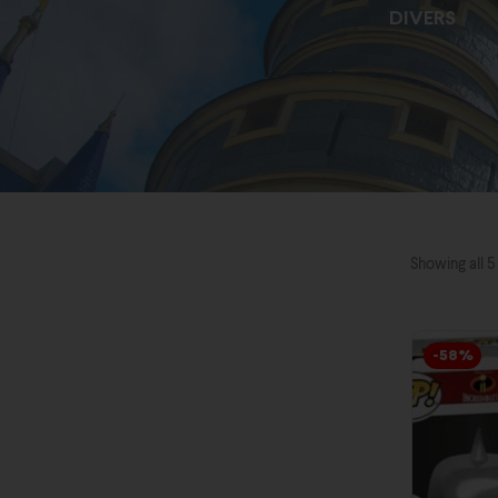
AGE
DIVERS
Showing all 5 
-58%