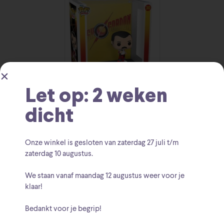
Let op: 2 weken
Queen Flash Gordon
dicht
Funko Albums
€
25.95
Onze winkel is gesloten van zaterdag
27 juli t/m
zaterdag 10 augustus
.
We staan vanaf
maandag 12 augustus
weer voor je
klaar!
Bedankt voor je begrip!