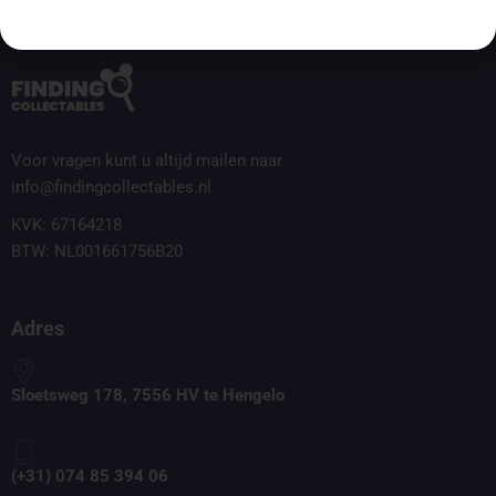
Voor vragen kunt u altijd mailen naar
info@findingcollectables.nl
KVK: 67164218
BTW: NL001661756B20
Adres
Sloetsweg 178, 7556 HV te Hengelo
(+31) 074 85 394 06