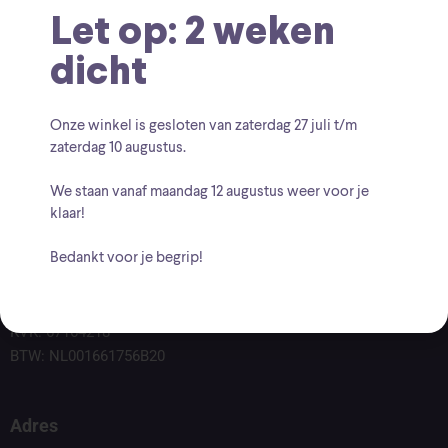
Let op: 2 weken
dicht
Onze winkel is gesloten van zaterdag
27 juli t/m
zaterdag 10 augustus
.
We staan vanaf
maandag 12 augustus
weer voor je
klaar!
Bedankt voor je begrip!
Voor vragen kunt u altijd mailen naar
info@findingcollectables.nl
KVK: 67164218
BTW: NL001661756B20
Adres