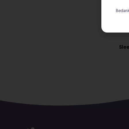
Bedank
Slee