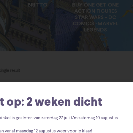
BRITTO
BUY ONE GET ONE
ACTION FIGURES
STAR WARS - DC
COMICS -MARVEL
LEGENDS
ingle result
t op: 2 weken dicht
inkel is gesloten van zaterdag
27 juli t/m zaterdag 10 augustus
.
an vanaf
maandag 12 augustus
weer voor je klaar!