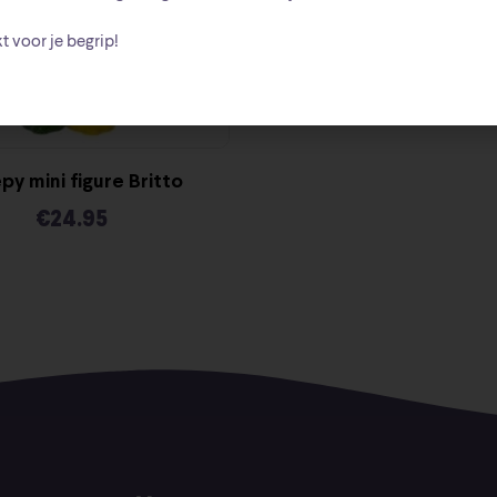
t voor je begrip!
py mini figure Britto
€
24.95