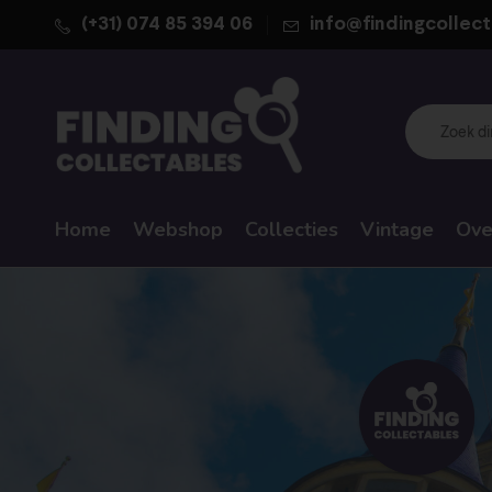
(+31) 074 85 394 06
info@findingcollect
Home
Webshop
Collecties
Vintage
Ove
WALT DISNEY