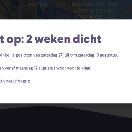
BRITTO
BUY ONE GET ONE
ACTION FIGURES
STAR WARS - DC
COMICS -MARVEL
LEGENDS
t op: 2 weken dicht
inkel is gesloten van zaterdag
27 juli t/m zaterdag 10 augustus
.
an vanaf
maandag 12 augustus
weer voor je klaar!
oducts Were Found Matching Your Selection.
t voor je begrip!