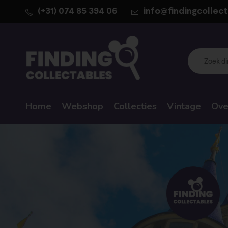
(+31) 074 85 394 06
info@findingcollect
Home
Webshop
Collecties
Vintage
Ove
WALT DISNEY