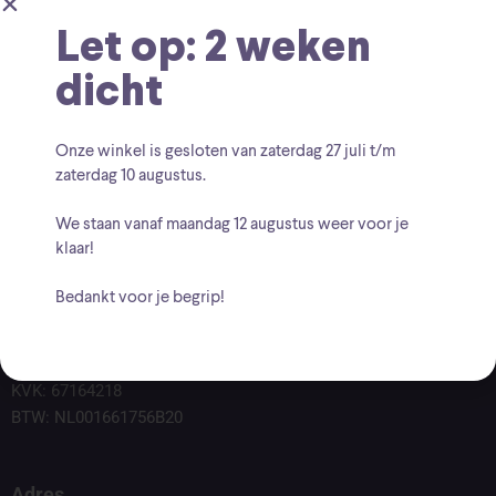
Let op: 2 weken
dicht
Onze winkel is gesloten van zaterdag
27 juli t/m
zaterdag 10 augustus
.
We staan vanaf
maandag 12 augustus
weer voor je
klaar!
Bedankt voor je begrip!
Voor vragen kunt u altijd mailen naar
info@findingcollectables.nl
KVK: 67164218
BTW: NL001661756B20
Adres