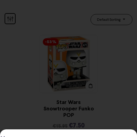
Default Sorting
-53%
Star Wars
Snowtrooper Funko
POP
€
7.50
€
15.95