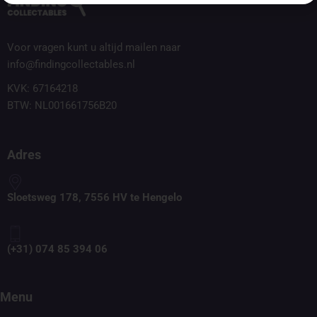
Voor vragen kunt u altijd mailen naar
info@findingcollectables.nl
KVK: 67164218
BTW: NL001661756B20
Adres
Sloetsweg 178, 7556 HV te Hengelo
(+31) 074 85 394 06
Menu