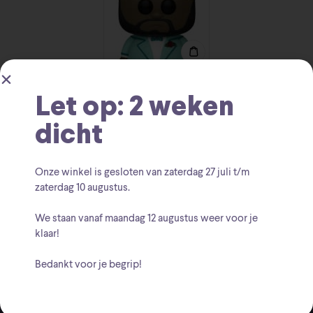
South Park Chef in suit
Let op: 2 weken
Funko Pop
€
18.95
dicht
Onze winkel is gesloten van zaterdag
27 juli t/m
zaterdag 10 augustus
.
We staan vanaf
maandag 12 augustus
weer voor je
klaar!
Bedankt voor je begrip!