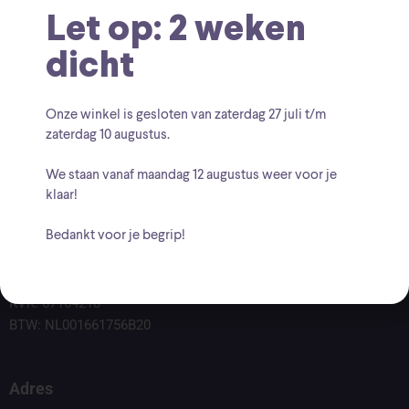
Let op: 2 weken
dicht
Onze winkel is gesloten van zaterdag
27 juli t/m
zaterdag 10 augustus
.
We staan vanaf
maandag 12 augustus
weer voor je
klaar!
Bedankt voor je begrip!
Voor vragen kunt u altijd mailen naar
info@findingcollectables.nl
KVK: 67164218
BTW: NL001661756B20
Adres