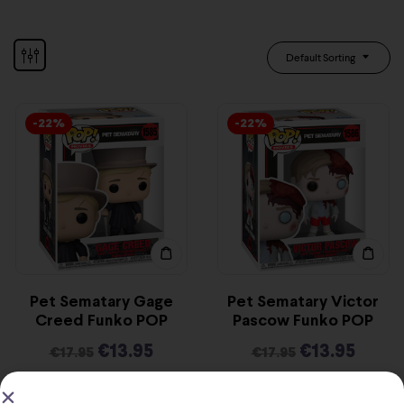
Default Sorting
-22%
-22%
Pet Sematary Gage
Pet Sematary Victor
Creed Funko POP
Pascow Funko POP
€
13.95
€
13.95
€
17.95
€
17.95