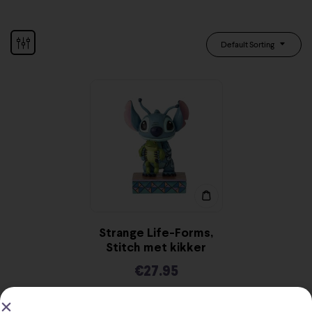
Default Sorting
Strange Life-Forms,
Stitch met kikker
€
27.95