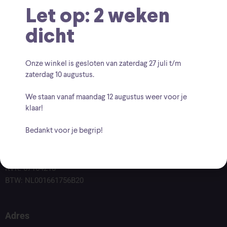
Let op: 2 weken
dicht
Onze winkel is gesloten van zaterdag
27 juli t/m
zaterdag 10 augustus
.
We staan vanaf
maandag 12 augustus
weer voor je
klaar!
Bedankt voor je begrip!
Voor vragen kunt u altijd mailen naar
info@findingcollectables.nl
KVK: 67164218
BTW: NL001661756B20
Adres