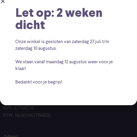
Let op: 2 weken
dicht
Onze winkel is gesloten van zaterdag
27 juli t/m
zaterdag 10 augustus
.
We staan vanaf
maandag 12 augustus
weer voor je
klaar!
Bedankt voor je begrip!
Voor vragen kunt u altijd mailen naar
info@findingcollectables.nl
KVK: 67164218
BTW: NL001661756B20
Adres