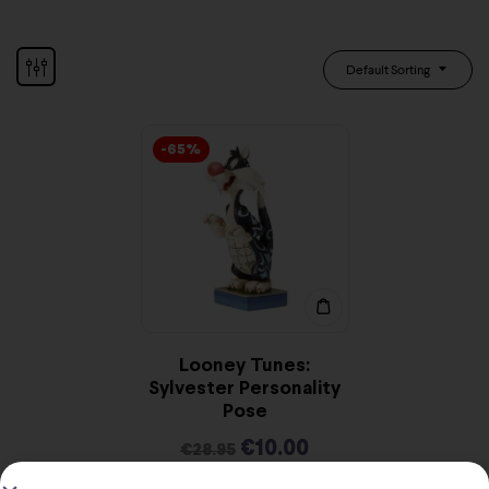
Default Sorting
-65%
Looney Tunes:
Sylvester Personality
Pose
€
10.00
€
28.95